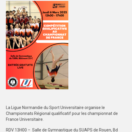
DEMANDE DE QE
SPORTS CO
SPORTS IND
FORMATION
COMMUNICATION
VIDÉOTHÈQUE
LOGOTHÈQUE
PALMARÈS
PARTENAIRES
La Ligue Normandie du Sport Universitaire organise le
Championnats Régional qualificatif pour les championnat de
France Universitaire.
RDV 13H00 – Salle de Gymnastique du SUAPS de Rouen, Bd