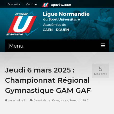
Connexion
Compte
Menu
NEWS
5
Jeudi 6 mars 2025 :
PRÉSENTATION
MAR 2025
Championnat Régional
ADMINISTRATIF
Gymnastique GAM GAF
AIDE ADMINISTRATIVE
par
nicolbe2
|
Classé dans :
Caen
,
News
,
Rouen
|
0
PV ASSEMBLÉES GÉNÉRALES
HAUT NIVEAU