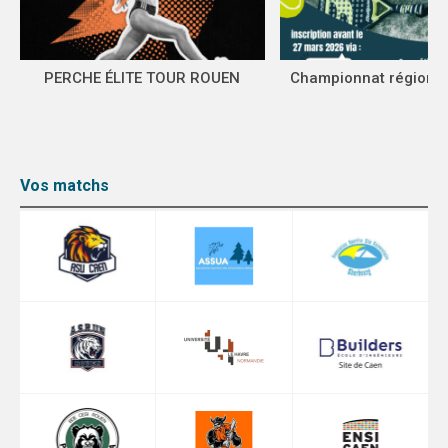
DEMANDE DE QE
SPORTS CO
PERCHE ÉLITE TOUR ROUEN
Championnat régional
SPORTS IND
FORMATION
Vos matchs
COMMUNICATION
VIDÉOTHÈQUE
LOGOTHÈQUE
PALMARÈS
PARTENAIRES